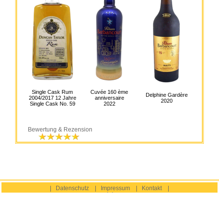
Single Cask Rum
Cuvée 160 ème
Delphine Gardère
2004/2017 12 Jahre
anniversaire
2020
Single Cask No. 59
2022
Bewertung & Rezension
|
Datenschutz
|
Impressum
|
Kontakt
|
|
Offizielle Webseite der Société du Rhum Barbancourt S.A. |
Webprojekt von tufee® Services & Grosklos.
Copyright © 2026 tufee® & Grosklos. Alle Rechte vorbehalten.