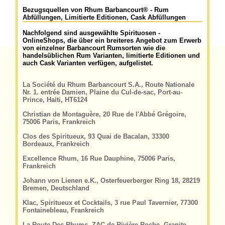
Bezugsquellen von Rhum Barbancourt® - Rum
Abfüllungen, Limitierte Editionen, Cask Abfüllungen
Nachfolgend sind ausgewählte Spirituosen -
OnlineShops, die über ein breiteres Angebot zum Erwerb
von einzelner Barbancourt Rumsorten wie die
handelsüblichen Rum Varianten, limitierte Editionen und
auch Cask Varianten verfügen, aufgelistet.
La Société du Rhum Barbancourt S.A., Route Nationale
Nr. 1. entrée Damien, Plaine du Cul-de-sac, Port-au-
Prince, Haiti, HT6124
Christian de Montaguère, 20 Rue de l'Abbé Grégoire,
75006 Paris, Frankreich
Clos des Spiritueux, 93 Quai de Bacalan, 33300
Bordeaux, Frankreich
Excellence Rhum, 16 Rue Dauphine, 75006 Paris,
Frankreich
Johann von Lienen e.K., Osterfeuerberger Ring 18, 28219
Bremen, Deutschland
Klac, Spiritueux et Cocktails, 3 rue Paul Tavernier, 77300
Fontainebleau, Frankreich
La Route Des Rhums, ZAC de Rivière Roche, Granite