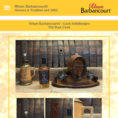
Rhum Barbancourt®
Genuss & Tradition seit 1862.
Rhum Barbancourt® - Cask Abfüllungen
The Rum Cask