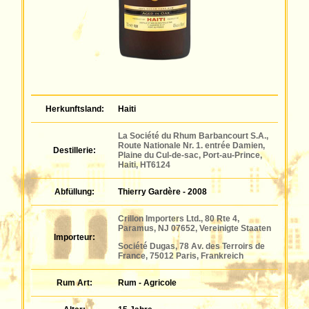
Herkunftsland:
Haiti
La Société du Rhum Barbancourt S.A.,
Route Nationale Nr. 1. entrée Damien,
Destillerie:
Plaine du Cul-de-sac, Port-au-Prince,
Haiti, HT6124
Abfüllung:
Thierry Gardère - 2008
Crillon Importers Ltd., 80 Rte 4,
Paramus, NJ 07652, Vereinigte Staaten
Importeur:
Société Dugas, 78 Av. des Terroirs de
France, 75012 Paris, Frankreich
Rum Art:
Rum - Agricole