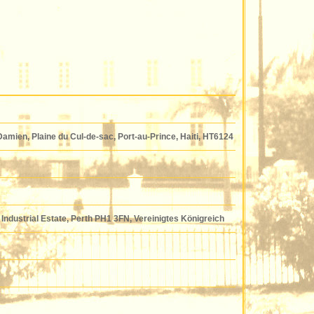
amien, Plaine du Cul-de-sac, Port-au-Prince, Haiti, HT6124
Industrial Estate, Perth PH1 3FN, Vereinigtes Königreich