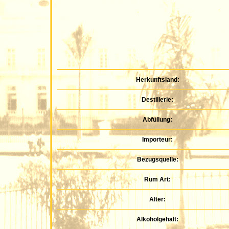
Herkunftsland:
Destillerie:
Abfüllung:
Importeur:
Bezugsquelle:
Rum Art:
Alter:
Alkoholgehalt: