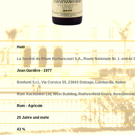
Haiti
La Société du Rhum Barbancourt S.A., Route Nationale Nr. 1. entrée D
Jean Gardère - 1977
Bonfanti S.r.l., Via Corsica 55, 23843 Dolzago, Lombardia, Italien
Rum Auctioneer Ltd, West Building, Ruthvenfield Grove, Inveralmond 
Rum - Agricole
25 Jahre und mehr
43 %