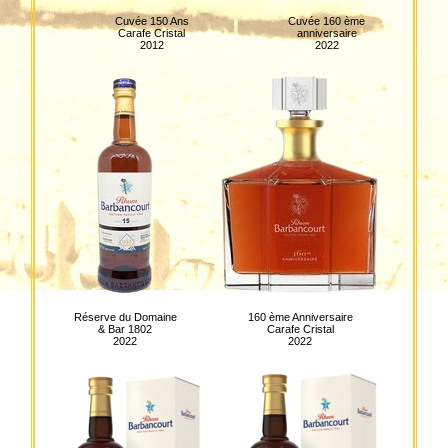
Cuvée 150 Ans
Cuvée 160 ème
Carafe Cristal
anniversaire
2012
2022
Réserve du Domaine
160 ème Anniversaire
& Bar 1802
Carafe Cristal
2022
2022