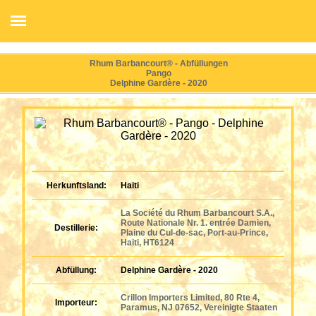
Rhum Barbancourt® - Abfüllungen
Pango
Delphine Gardère - 2020
Herkunftsland:
Haiti
La Société du Rhum Barbancourt S.A.,
Route Nationale Nr. 1. entrée Damien,
Destillerie:
Plaine du Cul-de-sac, Port-au-Prince,
Haiti, HT6124
Abfüllung:
Delphine Gardère - 2020
Crillon Importers Limited, 80 Rte 4,
Importeur:
Paramus, NJ 07652, Vereinigte Staaten