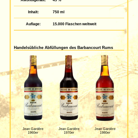
Alkoholgehalt:
43 %
Inhalt:
750 ml
Auflage:
15.000 Flaschen weltweit
Handelsübliche Abfüllungen des Barbancourt Rums
Jean Gardère
Jean Gardère
Jean Gardère
1960er
1970er
1980er