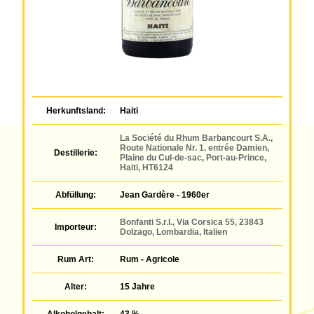
Herkunftsland:
Haiti
La Société du Rhum Barbancourt S.A.,
Route Nationale Nr. 1. entrée Damien,
Destillerie:
Plaine du Cul-de-sac, Port-au-Prince,
Haiti, HT6124
Abfüllung:
Jean Gardère - 1960er
Bonfanti S.r.l., Via Corsica 55, 23843
Importeur:
Dolzago, Lombardia, Italien
Rum Art:
Rum - Agricole
Alter:
15 Jahre